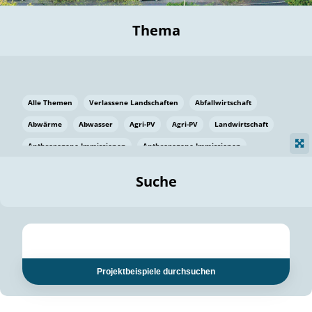
Thema
Alle Themen
Verlassene Landschaften
Abfallwirtschaft
Abwärme
Abwasser
Agri-PV
Agri-PV
Landwirtschaft
Anthropogene Immissionen
Anthropogene Immissionen
Vermeidung von Lebensmittelverlusten
Baden Württemberg
Suche
Ostsee
Bauen
Baumaterial
Bayern
Bayern
Beatmungssysteme
Beratung
Berlin
Bestäuber
bilaterale Zu-sammenarbeit
bilaterale Zu-sammenarbeit
Bildung
Bildung / Kommunikation
Projektbeispiele durchsuchen
Bildung für nachhaltige Entwicklung
Pflanzenkohle
Biodiversität
Biodiversität
Biogas
Biogas