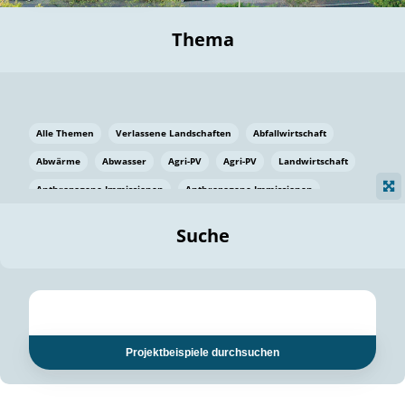
Thema
Alle Themen
Verlassene Landschaften
Abfallwirtschaft
Abwärme
Abwasser
Agri-PV
Agri-PV
Landwirtschaft
Anthropogene Immissionen
Anthropogene Immissionen
Vermeidung von Lebensmittelverlusten
Baden Württemberg
Suche
Ostsee
Bauen
Baumaterial
Bayern
Bayern
Beatmungssysteme
Beratung
Berlin
Bestäuber
bilaterale Zu-sammenarbeit
bilaterale Zu-sammenarbeit
Bildung
Bildung / Kommunikation
Projektbeispiele durchsuchen
Bildung für nachhaltige Entwicklung
Pflanzenkohle
Biodiversität
Biodiversität
Biogas
Biogas