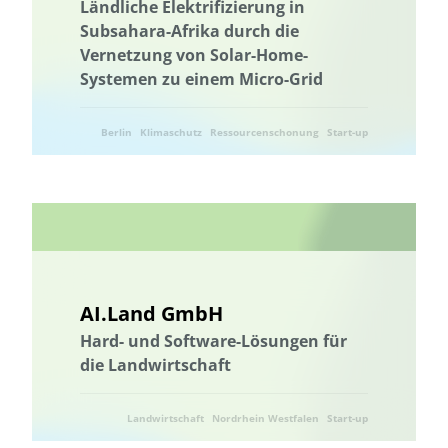
Ländliche Elektrifizierung in
Nachhaltigkeitskom-petenzen
Nachhaltigkeitskompetenzen
Subsahara-Afrika durch die
Naturschutz
Naturschutzmanagement
Naturschutz
Vernetzung von Solar-Home-
Systemen zu einem Micro-Grid
Naturschutzmanagement
Netzwerk
Networking
Netz-werkbildung
Networking
Netzwerkbildung
Berlin
Klimaschutz
Ressourcenschonung
Start-up
Vernetzung
Netz-werkbildung
Netzausbau
Netzwerk
Netzwerkbildung
Niedersachsen
Nitratbelastung
Umwelttechnik
Nitratbelastung
Nordrhein Westfalen
Ernährung
Ökosystemleistungen
Optimierung von Kreislaufschließung und Recyclingmöglichkeiten
Optimierung von Kreislaufschließung und Recyclingmöglichkeiten
AI.Land GmbH
biologischer Landbau
Ostsee
Gesamtenergiesystem
Hard- und Software-Lösungen für
Partizipati-on
Partizipation
Participatory Design
die Landwirtschaft
Participatory Design
Partizipati-on
Partizipation
Pflanzenkohle
Landwirtschaft
Planertary Health
Nordrhein Westfalen
Planetare Gesundheit
Start-up