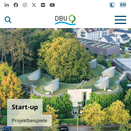
EN
Start-up
Projektbeispiele