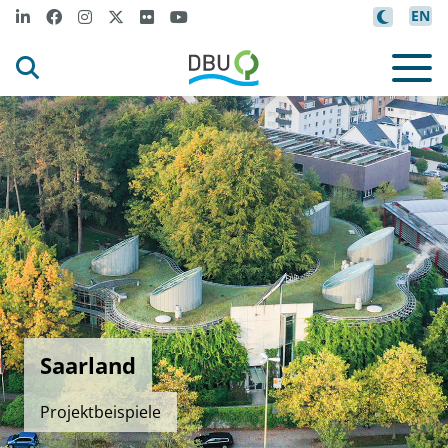
EN
Saarland
Projektbeispiele