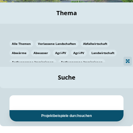
Thema
Alle Themen
Verlassene Landschaften
Abfallwirtschaft
Abwärme
Abwasser
Agri-PV
Agri-PV
Landwirtschaft
Anthropogene Immissionen
Anthropogene Immissionen
Vermeidung von Lebensmittelverlusten
Baden Württemberg
Suche
Ostsee
Bauen
Baumaterial
Bayern
Bayern
Beatmungssysteme
Beratung
Berlin
Bestäuber
bilaterale Zu-sammenarbeit
bilaterale Zu-sammenarbeit
Bildung
Bildung / Kommunikation
Projektbeispiele durchsuchen
Bildung für nachhaltige Entwicklung
Pflanzenkohle
Biodiversität
Biodiversität
Biogas
Biogas