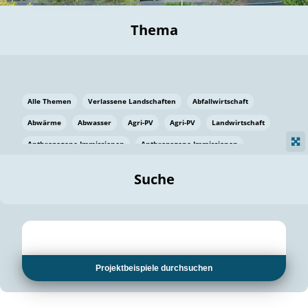
Thema
Alle Themen
Verlassene Landschaften
Abfallwirtschaft
Abwärme
Abwasser
Agri-PV
Agri-PV
Landwirtschaft
Anthropogene Immissionen
Anthropogene Immissionen
Vermeidung von Lebensmittelverlusten
Baden Württemberg
Suche
Ostsee
Bauen
Baumaterial
Bayern
Bayern
Beatmungssysteme
Beratung
Berlin
Bestäuber
bilaterale Zu-sammenarbeit
bilaterale Zu-sammenarbeit
Bildung
Bildung / Kommunikation
Projektbeispiele durchsuchen
Bildung für nachhaltige Entwicklung
Pflanzenkohle
Biodiversität
Biodiversität
Biogas
Biogas