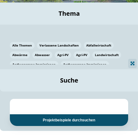
Thema
Alle Themen
Verlassene Landschaften
Abfallwirtschaft
Abwärme
Abwasser
Agri-PV
Agri-PV
Landwirtschaft
Anthropogene Immissionen
Anthropogene Immissionen
Vermeidung von Lebensmittelverlusten
Baden Württemberg
Suche
Ostsee
Bauen
Baumaterial
Bayern
Bayern
Beatmungssysteme
Beratung
Berlin
Bestäuber
bilaterale Zu-sammenarbeit
bilaterale Zu-sammenarbeit
Bildung
Bildung / Kommunikation
Projektbeispiele durchsuchen
Bildung für nachhaltige Entwicklung
Pflanzenkohle
Biodiversität
Biodiversität
Biogas
Biogas