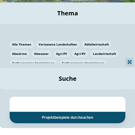
Thema
Alle Themen
Verlassene Landschaften
Abfallwirtschaft
Abwärme
Abwasser
Agri-PV
Agri-PV
Landwirtschaft
Anthropogene Immissionen
Anthropogene Immissionen
Vermeidung von Lebensmittelverlusten
Baden Württemberg
Suche
Ostsee
Bauen
Baumaterial
Bayern
Bayern
Beatmungssysteme
Beratung
Berlin
Bestäuber
bilaterale Zu-sammenarbeit
bilaterale Zu-sammenarbeit
Bildung
Bildung / Kommunikation
Projektbeispiele durchsuchen
Bildung für nachhaltige Entwicklung
Pflanzenkohle
Biodiversität
Biodiversität
Biogas
Biogas