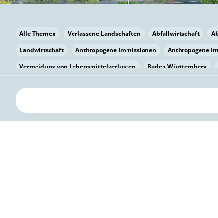
Alle Themen
Verlassene Landschaften
Abfallwirtschaft
A
Landwirtschaft
Anthropogene Immissionen
Anthropogene I
Vermeidung von Lebensmittelverlusten
Baden Württemberg
Bayern
Bayern
Beatmungssysteme
Beratung
Berlin
bilaterale Zu-sammenarbeit
Bildung
Bildung / Kommunikati
Pflanzenkohle
Biodiversität
Biodiversität
Biogas
Bioga
Vermeidung von Lebensmittelverlusten
Brandenburg
Breme
Bürgerwissenschaft
Capacity Building
Capacity Building
Kreislaufwirtschaft
Bürgerenergie
Bürgerbeteiligung
Citi
Citizen Science
Klimawandel
Klimakrise
Klimaschutz
Kooperation
Kooperation mit KMU
Grenzüberschreitend
D
Deutscher Umweltpreis
Digitale Bildung
Digitaler Landschaf