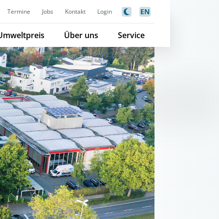
EN
Termine
Jobs
Kontakt
Login
Umweltpreis
Über uns
Service