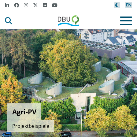
EN
Agri-PV
Projektbeispiele