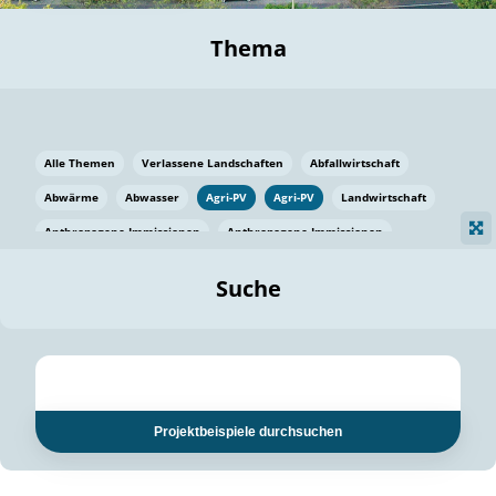
Thema
Alle Themen
Verlassene Landschaften
Abfallwirtschaft
Abwärme
Abwasser
Agri-PV
Agri-PV
Landwirtschaft
Anthropogene Immissionen
Anthropogene Immissionen
Vermeidung von Lebensmittelverlusten
Baden Württemberg
Suche
Ostsee
Bauen
Baumaterial
Bayern
Bayern
Beatmungssysteme
Beratung
Berlin
Bestäuber
bilaterale Zu-sammenarbeit
bilaterale Zu-sammenarbeit
Bildung
Bildung / Kommunikation
Projektbeispiele durchsuchen
Bildung für nachhaltige Entwicklung
Pflanzenkohle
Biodiversität
Biodiversität
Biogas
Biogas