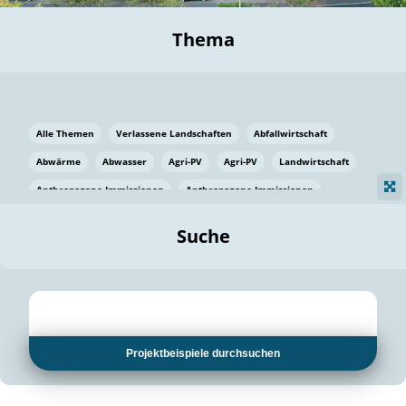
Thema
Alle Themen
Verlassene Landschaften
Abfallwirtschaft
Abwärme
Abwasser
Agri-PV
Agri-PV
Landwirtschaft
Anthropogene Immissionen
Anthropogene Immissionen
Vermeidung von Lebensmittelverlusten
Baden Württemberg
Suche
Ostsee
Bauen
Baumaterial
Bayern
Bayern
Beatmungssysteme
Beratung
Berlin
Bestäuber
bilaterale Zu-sammenarbeit
bilaterale Zu-sammenarbeit
Bildung
Bildung / Kommunikation
Projektbeispiele durchsuchen
Bildung für nachhaltige Entwicklung
Pflanzenkohle
Biodiversität
Biodiversität
Biogas
Biogas