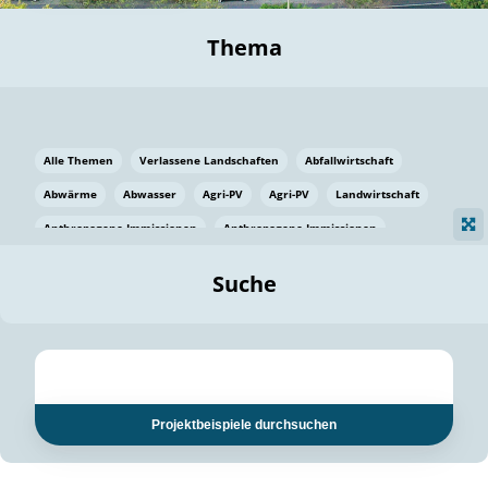
Thema
Alle Themen
Verlassene Landschaften
Abfallwirtschaft
Abwärme
Abwasser
Agri-PV
Agri-PV
Landwirtschaft
Anthropogene Immissionen
Anthropogene Immissionen
Vermeidung von Lebensmittelverlusten
Baden Württemberg
Suche
Ostsee
Bauen
Baumaterial
Bayern
Bayern
Beatmungssysteme
Beratung
Berlin
Bestäuber
bilaterale Zu-sammenarbeit
bilaterale Zu-sammenarbeit
Bildung
Bildung / Kommunikation
Projektbeispiele durchsuchen
Bildung für nachhaltige Entwicklung
Pflanzenkohle
Biodiversität
Biodiversität
Biogas
Biogas