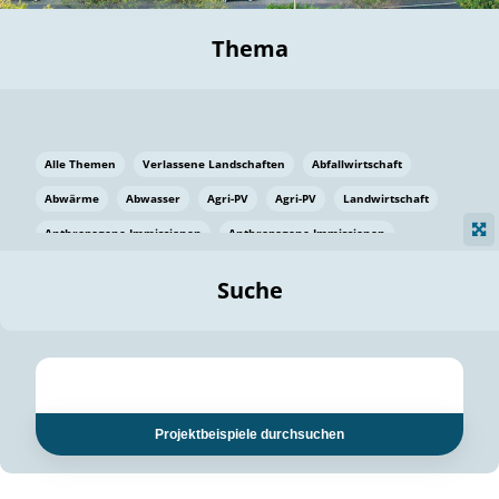
Thema
Alle Themen
Verlassene Landschaften
Abfallwirtschaft
Abwärme
Abwasser
Agri-PV
Agri-PV
Landwirtschaft
Anthropogene Immissionen
Anthropogene Immissionen
Vermeidung von Lebensmittelverlusten
Baden Württemberg
Suche
Ostsee
Bauen
Baumaterial
Bayern
Bayern
Beatmungssysteme
Beratung
Berlin
Bestäuber
bilaterale Zu-sammenarbeit
bilaterale Zu-sammenarbeit
Bildung
Bildung / Kommunikation
Projektbeispiele durchsuchen
Bildung für nachhaltige Entwicklung
Pflanzenkohle
Biodiversität
Biodiversität
Biogas
Biogas