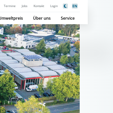
EN
Termine
Jobs
Kontakt
Login
Umweltpreis
Über uns
Service