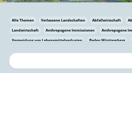
Alle Themen
Verlassene Landschaften
Abfallwirtschaft
A
Landwirtschaft
Anthropogene Immissionen
Anthropogene I
Vermeidung von Lebensmittelverlusten
Baden Württemberg
Bayern
Bayern
Beatmungssysteme
Beratung
Berlin
bilaterale Zu-sammenarbeit
Bildung
Bildung / Kommunikati
Pflanzenkohle
Biodiversität
Biodiversität
Biogas
Bioga
Vermeidung von Lebensmittelverlusten
Brandenburg
Breme
Bürgerwissenschaft
Capacity Building
Capacity Building
Kreislaufwirtschaft
Bürgerenergie
Bürgerbeteiligung
Bürg
Citizen Science
Klimawandel
Klimakrise
Klimaschutz
Kooperation
Kooperation mit KMU
Grenzüberschreitend
D
Deutscher Umweltpreis
Digitale Bildung
Digitaler Landschaf