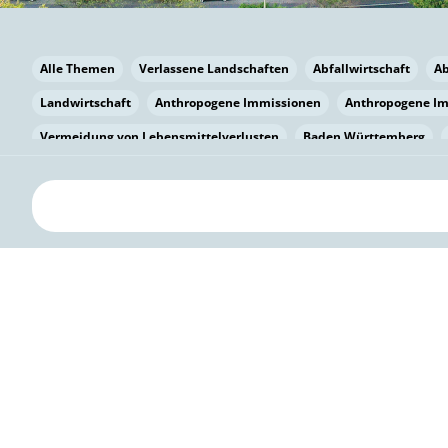
Alle Themen
Verlassene Landschaften
Abfallwirtschaft
A
Landwirtschaft
Anthropogene Immissionen
Anthropogene I
Vermeidung von Lebensmittelverlusten
Baden Württemberg
Bayern
Bayern
Beatmungssysteme
Beratung
Berlin
bilaterale Zu-sammenarbeit
Bildung
Bildung / Kommunikati
Pflanzenkohle
Biodiversität
Biodiversität
Biogas
Bioga
Vermeidung von Lebensmittelverlusten
Brandenburg
Breme
Bürgerwissenschaft
Capacity Building
Capacity Building
Circular Economy
Bürgerenergie
Bürgerbeteiligung
Citize
Citizen Science
Klimawandel
Klimakrise
Klimaschutz
Kooperation
Kooperation mit KMU
Grenzüberschreitend
D
Deutscher Umweltpreis
Digitale Bildung
Digitaler Landschaf