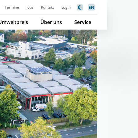
EN
Termine
Jobs
Kontakt
Login
Umweltpreis
Über uns
Service