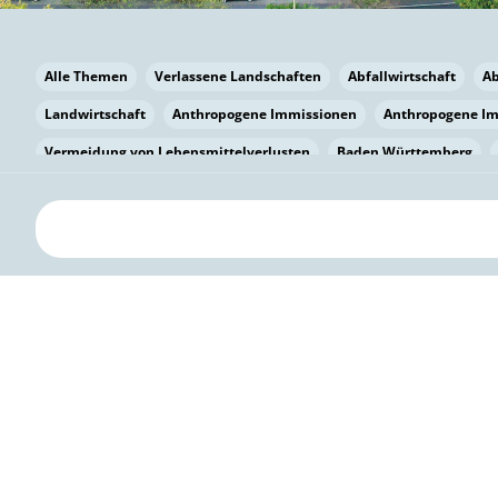
Alle Themen
Verlassene Landschaften
Abfallwirtschaft
A
Landwirtschaft
Anthropogene Immissionen
Anthropogene I
Vermeidung von Lebensmittelverlusten
Baden Württemberg
Bayern
Bayern
Beatmungssysteme
Beratung
Berlin
bilaterale Zu-sammenarbeit
Bildung
Bildung / Kommunikati
Pflanzenkohle
Biodiversität
Biodiversität
Biogas
Bioga
Vermeidung von Lebensmittelverlusten
Brandenburg
Breme
Bürgerwissenschaft
Capacity Building
Capacity Building
Kreislaufwirtschaft
Bürgerenergie
Bürgerbeteiligung
Citi
Citizen Science
Klimawandel
Klimakrise
Klimaschutz
Kooperation
Kooperation mit KMU
Grenzüberschreitend
D
Deutscher Umweltpreis
Digitale Bildung
Digitaler Landschaf