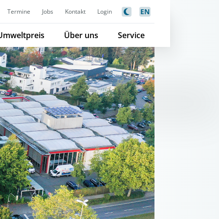
EN
Termine
Jobs
Kontakt
Login
Umweltpreis
Über uns
Service