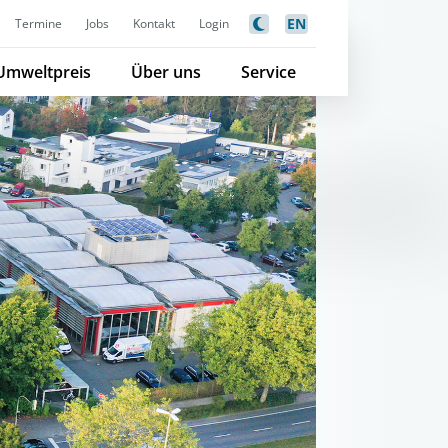
EN
Termine
Jobs
Kontakt
Login
Umweltpreis
Über uns
Service