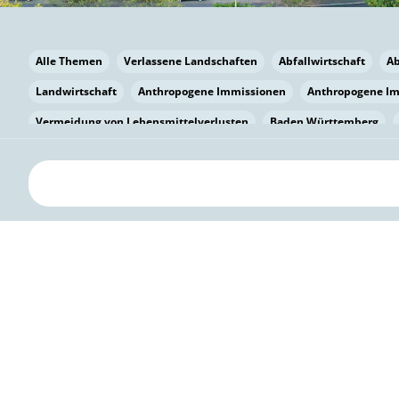
Alle Themen
Verlassene Landschaften
Abfallwirtschaft
A
Landwirtschaft
Anthropogene Immissionen
Anthropogene I
Vermeidung von Lebensmittelverlusten
Baden Württemberg
Bayern
Bayern
Beatmungssysteme
Beratung
Berlin
bilaterale Zu-sammenarbeit
Bildung
Bildung / Kommunikati
Pflanzenkohle
Biodiversität
Biodiversität
Biogas
Bioga
Vermeidung von Lebensmittelverlusten
Brandenburg
Breme
Bürgerwissenschaft
Capacity Building
Capacity Building
Kreislaufwirtschaft
Bürgerenergie
Bürgerbeteiligung
Bürg
Citizen Science
Klimawandel
Klimakrise
Klimaschutz
Kooperation
Kooperation mit KMU
Grenzüberschreitend
D
Deutscher Umweltpreis
Digitale Bildung
Digitaler Landschaf