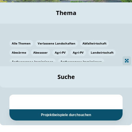
Thema
Alle Themen
Verlassene Landschaften
Abfallwirtschaft
Abwärme
Abwasser
Agri-PV
Agri-PV
Landwirtschaft
Anthropogene Immissionen
Anthropogene Immissionen
Vermeidung von Lebensmittelverlusten
Baden Württemberg
Suche
Ostsee
Bauen
Baumaterial
Bayern
Bayern
Beatmungssysteme
Beratung
Berlin
Bestäuber
bilaterale Zu-sammenarbeit
bilaterale Zu-sammenarbeit
Bildung
Bildung / Kommunikation
Projektbeispiele durchsuchen
Bildung für nachhaltige Entwicklung
Pflanzenkohle
Biodiversität
Biodiversität
Biogas
Biogas