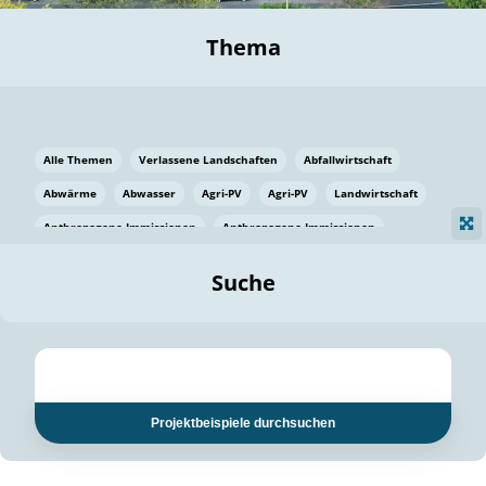
Thema
Alle Themen
Verlassene Landschaften
Abfallwirtschaft
Abwärme
Abwasser
Agri-PV
Agri-PV
Landwirtschaft
Anthropogene Immissionen
Anthropogene Immissionen
Vermeidung von Lebensmittelverlusten
Baden Württemberg
Suche
Ostsee
Bauen
Baumaterial
Bayern
Bayern
Beatmungssysteme
Beratung
Berlin
Bestäuber
bilaterale Zu-sammenarbeit
bilaterale Zu-sammenarbeit
Bildung
Bildung / Kommunikation
Projektbeispiele durchsuchen
Bildung für nachhaltige Entwicklung
Pflanzenkohle
Biodiversität
Biodiversität
Biogas
Biogas