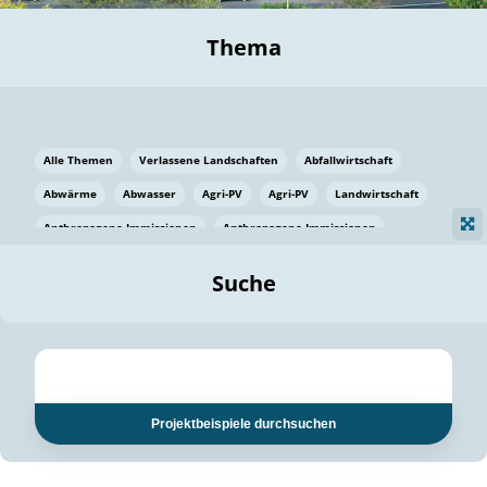
Thema
Alle Themen
Verlassene Landschaften
Abfallwirtschaft
Abwärme
Abwasser
Agri-PV
Agri-PV
Landwirtschaft
Anthropogene Immissionen
Anthropogene Immissionen
Vermeidung von Lebensmittelverlusten
Baden Württemberg
Suche
Ostsee
Bauen
Baumaterial
Bayern
Bayern
Beatmungssysteme
Beratung
Berlin
Bestäuber
bilaterale Zu-sammenarbeit
bilaterale Zu-sammenarbeit
Bildung
Bildung / Kommunikation
Projektbeispiele durchsuchen
Bildung für nachhaltige Entwicklung
Pflanzenkohle
Biodiversität
Biodiversität
Biogas
Biogas