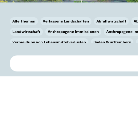
Alle Themen
Verlassene Landschaften
Abfallwirtschaft
A
Landwirtschaft
Anthropogene Immissionen
Anthropogene I
Vermeidung von Lebensmittelverlusten
Baden Württemberg
Bayern
Bayern
Beatmungssysteme
Beratung
Berlin
bilaterale Zu-sammenarbeit
Bildung
Bildung / Kommunikati
Pflanzenkohle
Biodiversität
Biodiversität
Biogas
Bioga
Vermeidung von Lebensmittelverlusten
Brandenburg
Breme
Bürgerwissenschaft
Capacity Building
Capacity Building
Kreislaufwirtschaft
Bürgerenergie
Bürgerbeteiligung
Citi
Citizen Science
Klimawandel
Klimakrise
Klimaschutz
Kooperation
Kooperation mit KMU
Grenzüberschreitend
D
Deutscher Umweltpreis
Digitale Bildung
Digitaler Landschaf