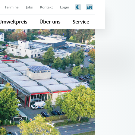
EN
Termine
Jobs
Kontakt
Login
Umweltpreis
Über uns
Service