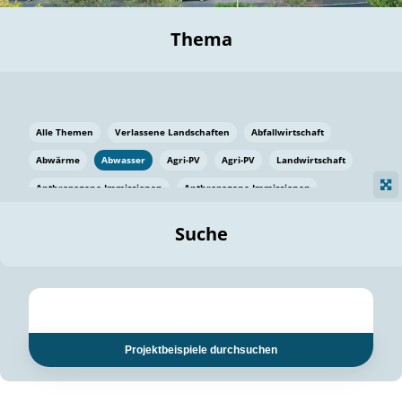
Thema
Alle Themen
Verlassene Landschaften
Abfallwirtschaft
Abwärme
Abwasser
Agri-PV
Agri-PV
Landwirtschaft
Anthropogene Immissionen
Anthropogene Immissionen
Vermeidung von Lebensmittelverlusten
Baden Württemberg
Suche
Ostsee
Bauen
Baumaterial
Bayern
Bayern
Beatmungssysteme
Beratung
Berlin
Bestäuber
bilaterale Zu-sammenarbeit
bilaterale Zu-sammenarbeit
Bildung
Bildung / Kommunikation
Projektbeispiele durchsuchen
Bildung für nachhaltige Entwicklung
Pflanzenkohle
Biodiversität
Biodiversität
Biogas
Biogas