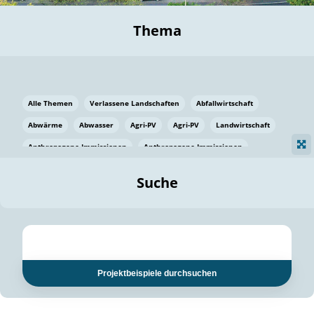
Thema
Alle Themen
Verlassene Landschaften
Abfallwirtschaft
Abwärme
Abwasser
Agri-PV
Agri-PV
Landwirtschaft
Anthropogene Immissionen
Anthropogene Immissionen
Vermeidung von Lebensmittelverlusten
Baden Württemberg
Suche
Ostsee
Bauen
Baumaterial
Bayern
Bayern
Beatmungssysteme
Beratung
Berlin
Bestäuber
bilaterale Zu-sammenarbeit
bilaterale Zu-sammenarbeit
Bildung
Bildung / Kommunikation
Projektbeispiele durchsuchen
Bildung für nachhaltige Entwicklung
Pflanzenkohle
Biodiversität
Biodiversität
Biogas
Biogas