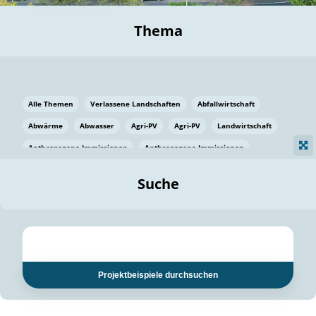
Thema
Alle Themen
Verlassene Landschaften
Abfallwirtschaft
Abwärme
Abwasser
Agri-PV
Agri-PV
Landwirtschaft
Anthropogene Immissionen
Anthropogene Immissionen
Vermeidung von Lebensmittelverlusten
Baden Württemberg
Suche
Ostsee
Bauen
Baumaterial
Bayern
Bayern
Beatmungssysteme
Beratung
Berlin
Bestäuber
bilaterale Zu-sammenarbeit
bilaterale Zu-sammenarbeit
Bildung
Bildung / Kommunikation
Projektbeispiele durchsuchen
Bildung für nachhaltige Entwicklung
Pflanzenkohle
Biodiversität
Biodiversität
Biogas
Biogas