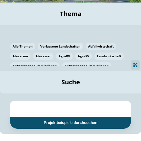
Thema
Alle Themen
Verlassene Landschaften
Abfallwirtschaft
Abwärme
Abwasser
Agri-PV
Agri-PV
Landwirtschaft
Anthropogene Immissionen
Anthropogene Immissionen
Vermeidung von Lebensmittelverlusten
Baden Württemberg
Suche
Ostsee
Bauen
Baumaterial
Bayern
Bayern
Beatmungssysteme
Beratung
Berlin
Bestäuber
bilaterale Zu-sammenarbeit
bilaterale Zu-sammenarbeit
Bildung
Bildung / Kommunikation
Projektbeispiele durchsuchen
Bildung für nachhaltige Entwicklung
Pflanzenkohle
Biodiversität
Biodiversität
Biogas
Biogas