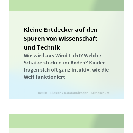
Energetische Transformation der Städte
Energetische Transformation der Städte
Energieeffizienz und -einsparung
Energieerzeugung
Kleine Entdecker auf den
Energiegemeinschaft
Energiewende
Energiegemeinschaft
Spuren von Wissenschaft
Energieeffizienz und -einsparung
Energiewende
und Technik
Entrepreneurship
Entrepreneurship
Umweltkommunikation
Wie wird aus Wind Licht? Welche
Schätze stecken im Boden? Kinder
Umweltforschung
Erdwärme
fragen sich oft ganz intuitiv, wie die
Erhöhung der Akzeptanz und Kommunikation
Ernährung
Welt funktioniert
Erneuerbare Energien
Erprobung von neuen Methoden
Machbarkeitsstudie
Lebensmittelverschwendung
Berlin
Bildung / Kommunikation
Klimaschutz
Förderung der Vielfalt der Kulturlandschaft
Wälder und Waldschutz
Ressourcenschonung
Gamification
Gamification
Geschlechtergerechtigkeit
Erdwärme
Gesamtenergiesystem
Geschlechtergerechtigkeit
GIS-basierter Methodenbaukasten
GIS-basierter Methodenbaukasten