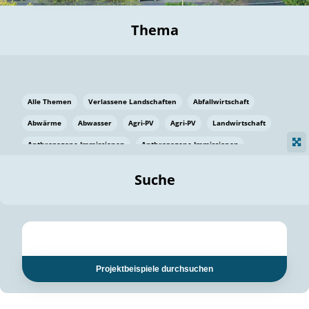
Thema
Alle Themen
Verlassene Landschaften
Abfallwirtschaft
Abwärme
Abwasser
Agri-PV
Agri-PV
Landwirtschaft
Anthropogene Immissionen
Anthropogene Immissionen
Vermeidung von Lebensmittelverlusten
Baden Württemberg
Suche
Ostsee
Bauen
Baumaterial
Bayern
Bayern
Beatmungssysteme
Beratung
Berlin
Bestäuber
bilaterale Zu-sammenarbeit
bilaterale Zu-sammenarbeit
Bildung
Bildung / Kommunikation
Projektbeispiele durchsuchen
Bildung für nachhaltige Entwicklung
Pflanzenkohle
Biodiversität
Biodiversität
Biogas
Biogas