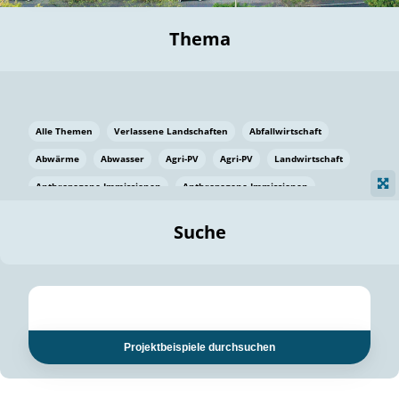
Thema
Alle Themen
Verlassene Landschaften
Abfallwirtschaft
Abwärme
Abwasser
Agri-PV
Agri-PV
Landwirtschaft
Anthropogene Immissionen
Anthropogene Immissionen
Vermeidung von Lebensmittelverlusten
Baden Württemberg
Suche
Ostsee
Bauen
Baumaterial
Bayern
Bayern
Beatmungssysteme
Beratung
Berlin
Bestäuber
bilaterale Zu-sammenarbeit
bilaterale Zu-sammenarbeit
Bildung
Bildung / Kommunikation
Projektbeispiele durchsuchen
Bildung für nachhaltige Entwicklung
Pflanzenkohle
Biodiversität
Biodiversität
Biogas
Biogas