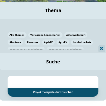
Thema
Alle Themen
Verlassene Landschaften
Abfallwirtschaft
Abwärme
Abwasser
Agri-PV
Agri-PV
Landwirtschaft
Anthropogene Immissionen
Anthropogene Immissionen
Vermeidung von Lebensmittelverlusten
Baden Württemberg
Suche
Ostsee
Bauen
Baumaterial
Bayern
Bayern
Beatmungssysteme
Beratung
Berlin
Bestäuber
bilaterale Zu-sammenarbeit
bilaterale Zu-sammenarbeit
Bildung
Bildung / Kommunikation
Projektbeispiele durchsuchen
Bildung für nachhaltige Entwicklung
Pflanzenkohle
Biodiversität
Biodiversität
Biogas
Biogas