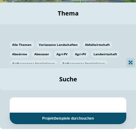
Thema
Alle Themen
Verlassene Landschaften
Abfallwirtschaft
Abwärme
Abwasser
Agri-PV
Agri-PV
Landwirtschaft
Anthropogene Immissionen
Anthropogene Immissionen
Vermeidung von Lebensmittelverlusten
Baden Württemberg
Suche
Ostsee
Bauen
Baumaterial
Bayern
Bayern
Beatmungssysteme
Beratung
Berlin
Bestäuber
bilaterale Zu-sammenarbeit
bilaterale Zu-sammenarbeit
Bildung
Bildung / Kommunikation
Projektbeispiele durchsuchen
Bildung für nachhaltige Entwicklung
Pflanzenkohle
Biodiversität
Biodiversität
Biogas
Biogas