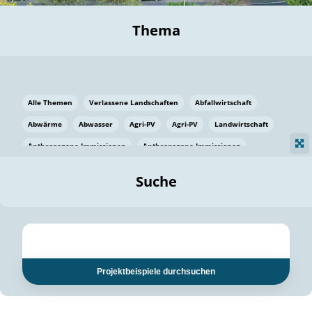
Thema
Alle Themen
Verlassene Landschaften
Abfallwirtschaft
Abwärme
Abwasser
Agri-PV
Agri-PV
Landwirtschaft
Anthropogene Immissionen
Anthropogene Immissionen
Vermeidung von Lebensmittelverlusten
Baden Württemberg
Suche
Ostsee
Bauen
Baumaterial
Bayern
Bayern
Beatmungssysteme
Beratung
Berlin
Bestäuber
bilaterale Zu-sammenarbeit
bilaterale Zu-sammenarbeit
Bildung
Bildung / Kommunikation
Projektbeispiele durchsuchen
Bildung für nachhaltige Entwicklung
Pflanzenkohle
Biodiversität
Biodiversität
Biogas
Biogas