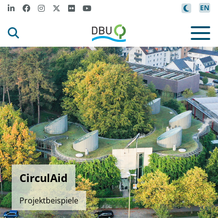
EN
CirculAid
Projektbeispiele