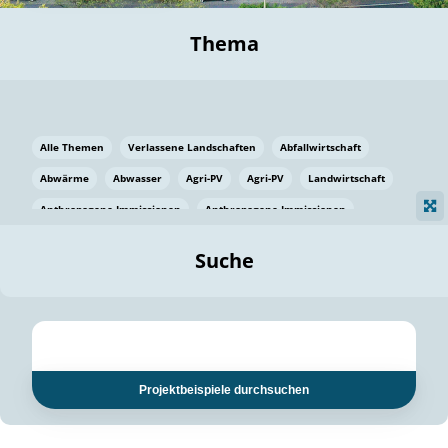
Thema
Alle Themen
Verlassene Landschaften
Abfallwirtschaft
Abwärme
Abwasser
Agri-PV
Agri-PV
Landwirtschaft
Anthropogene Immissionen
Anthropogene Immissionen
Vermeidung von Lebensmittelverlusten
Baden Württemberg
Suche
Ostsee
Bauen
Baumaterial
Bayern
Bayern
Beatmungssysteme
Beratung
Berlin
Bestäuber
bilaterale Zu-sammenarbeit
bilaterale Zu-sammenarbeit
Bildung
Bildung / Kommunikation
Projektbeispiele durchsuchen
Bildung für nachhaltige Entwicklung
Pflanzenkohle
Biodiversität
Biodiversität
Biogas
Biogas