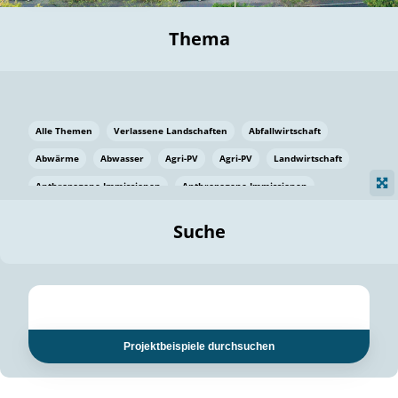
Thema
Alle Themen
Verlassene Landschaften
Abfallwirtschaft
Abwärme
Abwasser
Agri-PV
Agri-PV
Landwirtschaft
Anthropogene Immissionen
Anthropogene Immissionen
Vermeidung von Lebensmittelverlusten
Baden Württemberg
Suche
Ostsee
Bauen
Baumaterial
Bayern
Bayern
Beatmungssysteme
Beratung
Berlin
Bestäuber
bilaterale Zu-sammenarbeit
bilaterale Zu-sammenarbeit
Bildung
Bildung / Kommunikation
Projektbeispiele durchsuchen
Bildung für nachhaltige Entwicklung
Pflanzenkohle
Biodiversität
Biodiversität
Biogas
Biogas