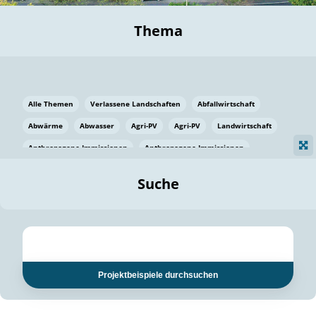
Thema
Alle Themen
Verlassene Landschaften
Abfallwirtschaft
Abwärme
Abwasser
Agri-PV
Agri-PV
Landwirtschaft
Anthropogene Immissionen
Anthropogene Immissionen
Vermeidung von Lebensmittelverlusten
Baden Württemberg
Suche
Ostsee
Bauen
Baumaterial
Bayern
Bayern
Beatmungssysteme
Beratung
Berlin
Bestäuber
bilaterale Zu-sammenarbeit
bilaterale Zu-sammenarbeit
Bildung
Bildung / Kommunikation
Projektbeispiele durchsuchen
Bildung für nachhaltige Entwicklung
Pflanzenkohle
Biodiversität
Biodiversität
Biogas
Biogas