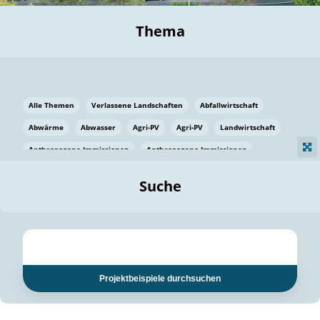
Thema
Alle Themen
Verlassene Landschaften
Abfallwirtschaft
Abwärme
Abwasser
Agri-PV
Agri-PV
Landwirtschaft
Anthropogene Immissionen
Anthropogene Immissionen
Vermeidung von Lebensmittelverlusten
Baden Württemberg
Suche
Ostsee
Bauen
Baumaterial
Bayern
Bayern
Beatmungssysteme
Beratung
Berlin
Bestäuber
bilaterale Zu-sammenarbeit
bilaterale Zu-sammenarbeit
Bildung
Bildung / Kommunikation
Projektbeispiele durchsuchen
Bildung für nachhaltige Entwicklung
Pflanzenkohle
Biodiversität
Biodiversität
Biogas
Biogas