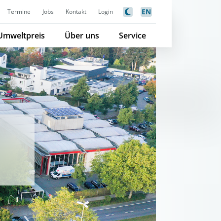
EN
Termine
Jobs
Kontakt
Login
Umweltpreis
Über uns
Service