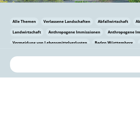
Alle Themen
Verlassene Landschaften
Abfallwirtschaft
A
Landwirtschaft
Anthropogene Immissionen
Anthropogene I
Vermeidung von Lebensmittelverlusten
Baden Württemberg
Bayern
Bayern
Beatmungssysteme
Beratung
Berlin
bilaterale Zu-sammenarbeit
Bildung
Bildung / Kommunikati
Pflanzenkohle
Biodiversität
Biodiversität
Biogas
Bioga
Vermeidung von Lebensmittelverlusten
Brandenburg
Breme
Bürgerwissenschaft
Capacity Building
Capacity Building
Kreislaufwirtschaft
Bürgerenergie
Bürgerbeteiligung
Bürg
Citizen Science
Klimawandel
Klimakrise
Klimaschutz
Kooperation
Kooperation mit KMU
Grenzüberschreitend
D
Deutscher Umweltpreis
Digitale Bildung
Digitaler Landschaf