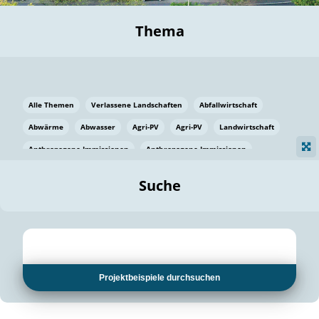
Thema
Alle Themen
Verlassene Landschaften
Abfallwirtschaft
Abwärme
Abwasser
Agri-PV
Agri-PV
Landwirtschaft
Anthropogene Immissionen
Anthropogene Immissionen
Vermeidung von Lebensmittelverlusten
Baden Württemberg
Suche
Ostsee
Bauen
Baumaterial
Bayern
Bayern
Beatmungssysteme
Beratung
Berlin
Bestäuber
bilaterale Zu-sammenarbeit
bilaterale Zu-sammenarbeit
Bildung
Bildung / Kommunikation
Projektbeispiele durchsuchen
Bildung für nachhaltige Entwicklung
Pflanzenkohle
Biodiversität
Biodiversität
Biogas
Biogas