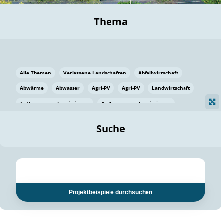
Thema
Alle Themen
Verlassene Landschaften
Abfallwirtschaft
Abwärme
Abwasser
Agri-PV
Agri-PV
Landwirtschaft
Anthropogene Immissionen
Anthropogene Immissionen
Vermeidung von Lebensmittelverlusten
Baden Württemberg
Suche
Ostsee
Bauen
Baumaterial
Bayern
Bayern
Beatmungssysteme
Beratung
Berlin
Bestäuber
bilaterale Zu-sammenarbeit
bilaterale Zu-sammenarbeit
Bildung
Bildung / Kommunikation
Projektbeispiele durchsuchen
Bildung für nachhaltige Entwicklung
Pflanzenkohle
Biodiversität
Biodiversität
Biogas
Biogas