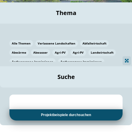
Thema
Alle Themen
Verlassene Landschaften
Abfallwirtschaft
Abwärme
Abwasser
Agri-PV
Agri-PV
Landwirtschaft
Anthropogene Immissionen
Anthropogene Immissionen
Vermeidung von Lebensmittelverlusten
Baden Württemberg
Suche
Ostsee
Bauen
Baumaterial
Bayern
Bayern
Beatmungssysteme
Beratung
Berlin
Bestäuber
bilaterale Zu-sammenarbeit
bilaterale Zu-sammenarbeit
Bildung
Bildung / Kommunikation
Projektbeispiele durchsuchen
Bildung für nachhaltige Entwicklung
Pflanzenkohle
Biodiversität
Biodiversität
Biogas
Biogas