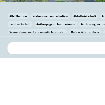
Alle Themen
Verlassene Landschaften
Abfallwirtschaft
A
Landwirtschaft
Anthropogene Immissionen
Anthropogene I
Vermeidung von Lebensmittelverlusten
Baden Württemberg
Bayern
Bayern
Beatmungssysteme
Beratung
Berlin
bilaterale Zu-sammenarbeit
Bildung
Bildung / Kommunikati
Pflanzenkohle
Biodiversität
Biodiversität
Biogas
Bioga
Vermeidung von Lebensmittelverlusten
Brandenburg
Breme
Bürgerwissenschaft
Capacity Building
Capacity Building
Kreislaufwirtschaft
Bürgerenergie
Bürgerbeteiligung
Bürg
Citizen Science
Klimawandel
Klimakrise
Klimaschutz
Kooperation
Kooperation mit KMU
Grenzüberschreitend
D
Deutscher Umweltpreis
Digitale Bildung
Digitaler Landschaf