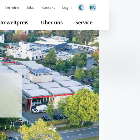
EN
Termine
Jobs
Kontakt
Login
Umweltpreis
Über uns
Service