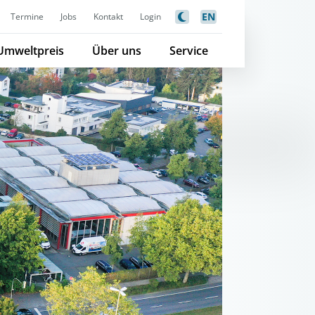
EN
Termine
Jobs
Kontakt
Login
Umweltpreis
Über uns
Service