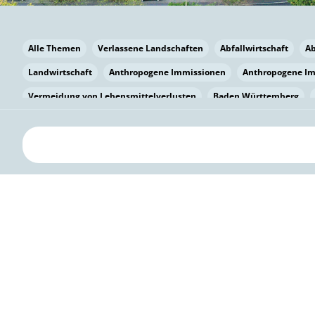
Alle Themen
Verlassene Landschaften
Abfallwirtschaft
A
Landwirtschaft
Anthropogene Immissionen
Anthropogene I
Vermeidung von Lebensmittelverlusten
Baden Württemberg
Bayern
Bayern
Beatmungssysteme
Beratung
Berlin
bilaterale Zu-sammenarbeit
Bildung
Bildung / Kommunikati
Pflanzenkohle
Biodiversität
Biodiversität
Biogas
Bioga
Vermeidung von Lebensmittelverlusten
Brandenburg
Breme
Bürgerwissenschaft
Capacity Building
Capacity Building
Kreislaufwirtschaft
Bürgerenergie
Bürgerbeteiligung
Bürg
Citizen Science
Klimawandel
Klimakrise
Klimaschutz
Kooperation
Kooperation mit KMU
Grenzüberschreitend
D
Deutscher Umweltpreis
Digitale Bildung
Digitaler Landschaf