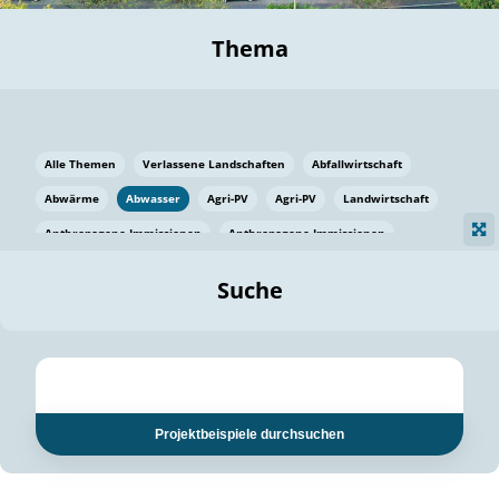
Thema
Alle Themen
Verlassene Landschaften
Abfallwirtschaft
Abwärme
Abwasser
Agri-PV
Agri-PV
Landwirtschaft
Anthropogene Immissionen
Anthropogene Immissionen
Vermeidung von Lebensmittelverlusten
Baden Württemberg
Suche
Ostsee
Bauen
Baumaterial
Bayern
Bayern
Beatmungssysteme
Beratung
Berlin
Bestäuber
bilaterale Zu-sammenarbeit
bilaterale Zu-sammenarbeit
Bildung
Bildung / Kommunikation
Projektbeispiele durchsuchen
Bildung für nachhaltige Entwicklung
Pflanzenkohle
Biodiversität
Biodiversität
Biogas
Biogas