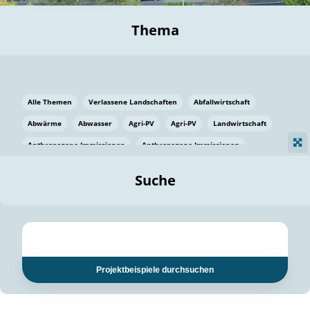
Thema
Alle Themen
Verlassene Landschaften
Abfallwirtschaft
Abwärme
Abwasser
Agri-PV
Agri-PV
Landwirtschaft
Anthropogene Immissionen
Anthropogene Immissionen
Vermeidung von Lebensmittelverlusten
Baden Württemberg
Suche
Ostsee
Bauen
Baumaterial
Bayern
Bayern
Beatmungssysteme
Beratung
Berlin
Bestäuber
bilaterale Zu-sammenarbeit
bilaterale Zu-sammenarbeit
Bildung
Bildung / Kommunikation
Projektbeispiele durchsuchen
Bildung für nachhaltige Entwicklung
Pflanzenkohle
Biodiversität
Biodiversität
Biogas
Biogas