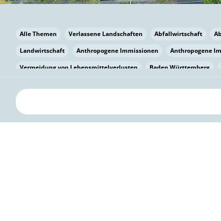
Alle Themen
Verlassene Landschaften
Abfallwirtschaft
A
Landwirtschaft
Anthropogene Immissionen
Anthropogene I
Vermeidung von Lebensmittelverlusten
Baden Württemberg
Bayern
Bayern
Beatmungssysteme
Beratung
Berlin
bilaterale Zu-sammenarbeit
Bildung
Bildung / Kommunikati
Pflanzenkohle
Biodiversität
Biodiversität
Biogas
Bioga
Vermeidung von Lebensmittelverlusten
Brandenburg
Breme
Bürgerwissenschaft
Capacity Building
Capacity Building
Circular Economy
Bürgerenergie
Bürgerbeteiligung
Bürge
Citizen Science
Klimawandel
Klimakrise
Klimaschutz
Kooperation
Kooperation mit KMU
Grenzüberschreitend
D
Deutscher Umweltpreis
Digitale Bildung
Digitaler Landschaf