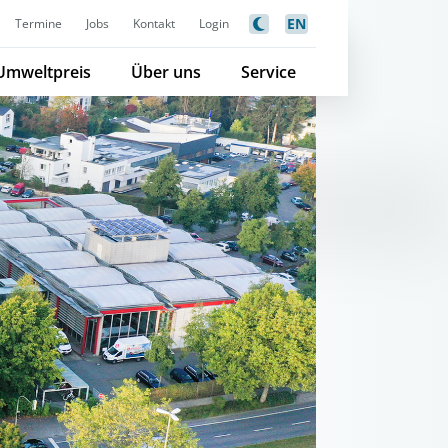
EN
Termine
Jobs
Kontakt
Login
Umweltpreis
Über uns
Service