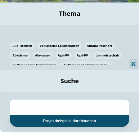
Thema
Alle Themen
Verlassene Landschaften
Abfallwirtschaft
Abwärme
Abwasser
Agri-PV
Agri-PV
Landwirtschaft
Anthropogene Immissionen
Anthropogene Immissionen
Vermeidung von Lebensmittelverlusten
Baden Württemberg
Suche
Ostsee
Bauen
Baumaterial
Bayern
Bayern
Beatmungssysteme
Beratung
Berlin
Bestäuber
bilaterale Zu-sammenarbeit
bilaterale Zu-sammenarbeit
Bildung
Bildung / Kommunikation
Projektbeispiele durchsuchen
Bildung für nachhaltige Entwicklung
Pflanzenkohle
Biodiversität
Biodiversität
Biogas
Biogas