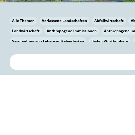
Alle Themen
Verlassene Landschaften
Abfallwirtschaft
A
Landwirtschaft
Anthropogene Immissionen
Anthropogene I
Vermeidung von Lebensmittelverlusten
Baden Württemberg
Bayern
Bayern
Beatmungssysteme
Beratung
Berlin
bilaterale Zu-sammenarbeit
Bildung
Bildung / Kommunikati
Pflanzenkohle
Biodiversität
Biodiversität
Biogas
Bioga
Vermeidung von Lebensmittelverlusten
Brandenburg
Breme
Bürgerwissenschaft
Capacity Building
Capacity Building
Kreislaufwirtschaft
Bürgerenergie
Bürgerbeteiligung
Citi
Citizen Science
Klimawandel
Klimakrise
Klimaschutz
Kooperation
Kooperation mit KMU
Grenzüberschreitend
D
Deutscher Umweltpreis
Digitale Bildung
Digitaler Landschaf