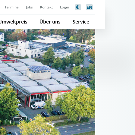
EN
Termine
Jobs
Kontakt
Login
Umweltpreis
Über uns
Service