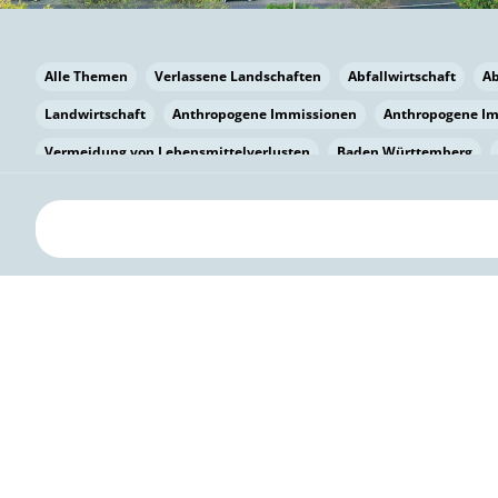
Alle Themen
Verlassene Landschaften
Abfallwirtschaft
A
Landwirtschaft
Anthropogene Immissionen
Anthropogene I
Vermeidung von Lebensmittelverlusten
Baden Württemberg
Bayern
Bayern
Beatmungssysteme
Beratung
Berlin
bilaterale Zu-sammenarbeit
Bildung
Bildung / Kommunikati
Pflanzenkohle
Biodiversität
Biodiversität
Biogas
Bioga
Vermeidung von Lebensmittelverlusten
Brandenburg
Breme
Bürgerwissenschaft
Capacity Building
Capacity Building
Circular Economy
Bürgerenergie
Bürgerbeteiligung
Citize
Bürgerwissenschaft
Klimawandel
Klimakrise
Klimaschutz
Kooperation
Kooperation mit KMU
Grenzüberschreitend
D
Deutscher Umweltpreis
Digitale Bildung
Digitaler Landschaf