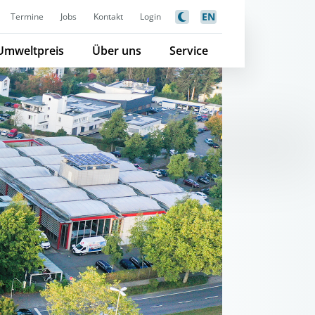
EN
Termine
Jobs
Kontakt
Login
Umweltpreis
Über uns
Service