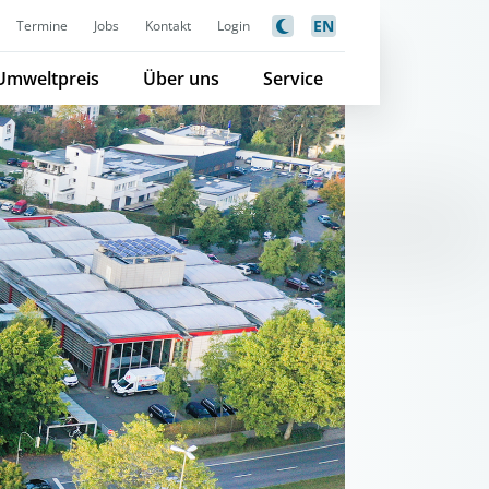
EN
Termine
Jobs
Kontakt
Login
Umweltpreis
Über uns
Service