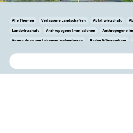
Alle Themen
Verlassene Landschaften
Abfallwirtschaft
A
Landwirtschaft
Anthropogene Immissionen
Anthropogene I
Vermeidung von Lebensmittelverlusten
Baden Württemberg
Bayern
Bayern
Beatmungssysteme
Beratung
Berlin
bilaterale Zu-sammenarbeit
Bildung
Bildung / Kommunikati
Pflanzenkohle
Biodiversität
Biodiversität
Biogas
Bioga
Vermeidung von Lebensmittelverlusten
Brandenburg
Breme
Bürgerwissenschaft
Capacity Building
Capacity Building
Kreislaufwirtschaft
Bürgerenergie
Bürgerbeteiligung
Citi
Citizen Science
Klimawandel
Klimakrise
Klimaschutz
Kooperation
Kooperation mit KMU
Grenzüberschreitend
D
Deutscher Umweltpreis
Digitale Bildung
Digitaler Landschaf