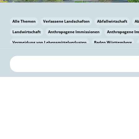
Alle Themen
Verlassene Landschaften
Abfallwirtschaft
A
Landwirtschaft
Anthropogene Immissionen
Anthropogene I
Vermeidung von Lebensmittelverlusten
Baden Württemberg
Bayern
Bayern
Beatmungssysteme
Beratung
Berlin
bilaterale Zu-sammenarbeit
Bildung
Bildung / Kommunikati
Pflanzenkohle
Biodiversität
Biodiversität
Biogas
Bioga
Vermeidung von Lebensmittelverlusten
Brandenburg
Breme
Bürgerwissenschaft
Capacity Building
Capacity Building
Circular Economy
Bürgerenergie
Bürgerbeteiligung
Citize
Bürgerwissenschaft
Klimawandel
Klimakrise
Klimaschutz
Kooperation
Kooperation mit KMU
Grenzüberschreitend
D
Deutscher Umweltpreis
Digitale Bildung
Digitaler Landschaf