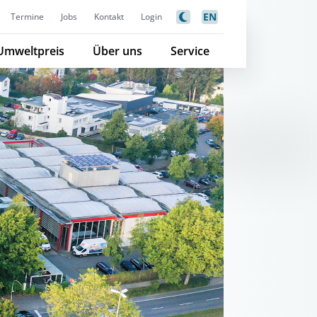
EN
Termine
Jobs
Kontakt
Login
Umweltpreis
Über uns
Service