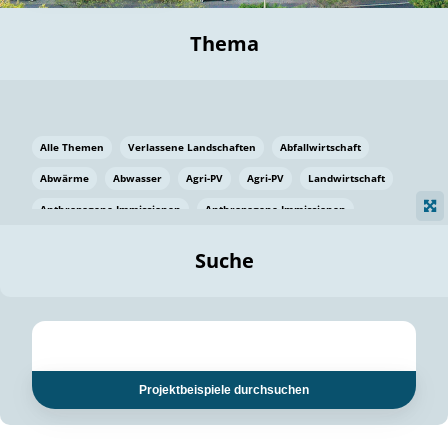
Thema
Alle Themen
Verlassene Landschaften
Abfallwirtschaft
Abwärme
Abwasser
Agri-PV
Agri-PV
Landwirtschaft
Anthropogene Immissionen
Anthropogene Immissionen
Vermeidung von Lebensmittelverlusten
Baden Württemberg
Suche
Ostsee
Bauen
Baumaterial
Bayern
Bayern
Beatmungssysteme
Beratung
Berlin
Bestäuber
bilaterale Zu-sammenarbeit
bilaterale Zu-sammenarbeit
Bildung
Bildung / Kommunikation
Projektbeispiele durchsuchen
Bildung für nachhaltige Entwicklung
Pflanzenkohle
Biodiversität
Biodiversität
Biogas
Biogas