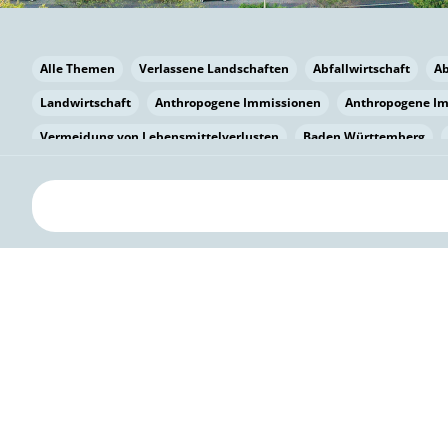
Alle Themen
Verlassene Landschaften
Abfallwirtschaft
A
Landwirtschaft
Anthropogene Immissionen
Anthropogene I
Vermeidung von Lebensmittelverlusten
Baden Württemberg
Bayern
Bayern
Beatmungssysteme
Beratung
Berlin
bilaterale Zu-sammenarbeit
Bildung
Bildung / Kommunikati
Pflanzenkohle
Biodiversität
Biodiversität
Biogas
Bioga
Vermeidung von Lebensmittelverlusten
Brandenburg
Breme
Bürgerwissenschaft
Capacity Building
Capacity Building
Circular Economy
Bürgerenergie
Bürgerbeteiligung
Citize
Citizen Science
Klimawandel
Klimakrise
Klimaschutz
Kooperation
Kooperation mit KMU
Grenzüberschreitend
D
Deutscher Umweltpreis
Digitale Bildung
Digitaler Landschaf