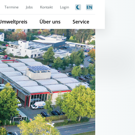
EN
Termine
Jobs
Kontakt
Login
Umweltpreis
Über uns
Service