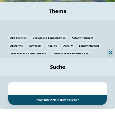
Thema
Alle Themen
Verlassene Landschaften
Abfallwirtschaft
Abwärme
Abwasser
Agri-PV
Agri-PV
Landwirtschaft
Anthropogene Immissionen
Anthropogene Immissionen
Vermeidung von Lebensmittelverlusten
Baden Württemberg
Suche
Ostsee
Bauen
Baumaterial
Bayern
Bayern
Beatmungssysteme
Beratung
Berlin
Bestäuber
bilaterale Zu-sammenarbeit
bilaterale Zu-sammenarbeit
Bildung
Bildung / Kommunikation
Projektbeispiele durchsuchen
Bildung für nachhaltige Entwicklung
Pflanzenkohle
Biodiversität
Biodiversität
Biogas
Biogas