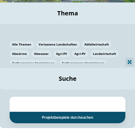
Thema
Alle Themen
Verlassene Landschaften
Abfallwirtschaft
Abwärme
Abwasser
Agri-PV
Agri-PV
Landwirtschaft
Anthropogene Immissionen
Anthropogene Immissionen
Vermeidung von Lebensmittelverlusten
Baden Württemberg
Suche
Ostsee
Bauen
Baumaterial
Bayern
Bayern
Beatmungssysteme
Beratung
Berlin
Bestäuber
bilaterale Zu-sammenarbeit
bilaterale Zu-sammenarbeit
Bildung
Bildung / Kommunikation
Projektbeispiele durchsuchen
Bildung für nachhaltige Entwicklung
Pflanzenkohle
Biodiversität
Biodiversität
Biogas
Biogas